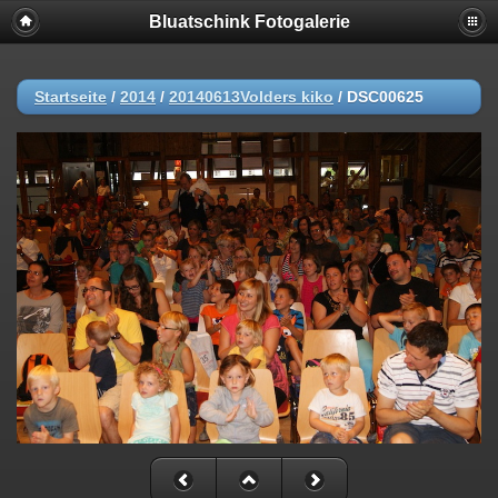
Bluatschink Fotogalerie
Startseite
/
2014
/
20140613Volders kiko
/
DSC00625