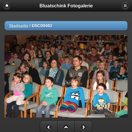
Bluatschink Fotogalerie
Startseite
/
DSC09483