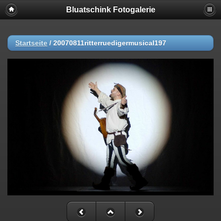
Bluatschink Fotogalerie
Startseite
/
20070811ritterruedigermusical197