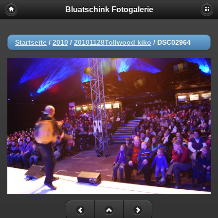
Bluatschink Fotogalerie
Startseite
/
2010
/
20101128Tollwood kiko
/
DSC02964