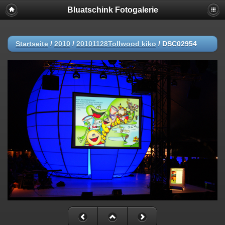
Bluatschink Fotogalerie
Startseite
/
2010
/
20101128Tollwood kiko
/
DSC02954