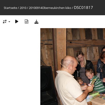
DSC01817
Startseite
/
2010
/
20100914Oberneukirchen kiko
/