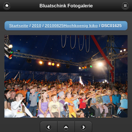
Bluatschink Fotogalerie
Startseite
/
2010
/
20100825Hochkoenig kiko
/
DSC01625