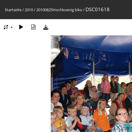
DSC01618
Startseite
/
2010
/
20100825Hochkoenig kiko
/