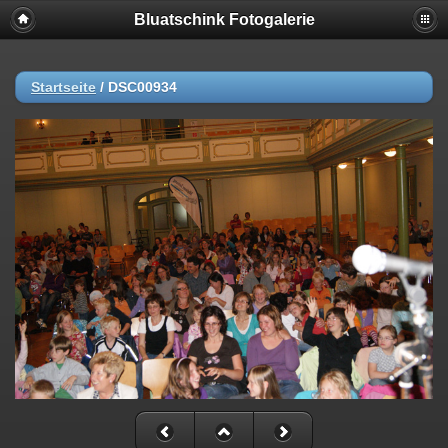
Bluatschink Fotogalerie
Startseite
/
DSC00934