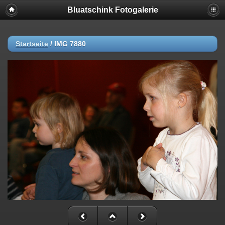
Bluatschink Fotogalerie
Startseite
/
IMG 7880