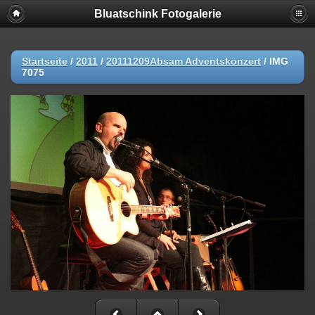
Bluatschink Fotogalerie
Startseite
/
2011
/
20111209Absam Adventskonzert
/
IMG
7075