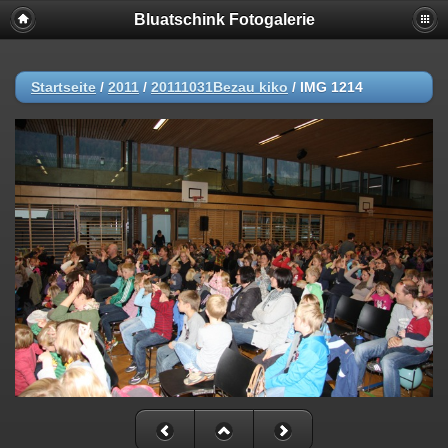
Bluatschink Fotogalerie
Startseite
/
2011
/
20111031Bezau kiko
/
IMG 1214