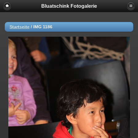
Bluatschink Fotogalerie
Startseite
/
IMG 1186