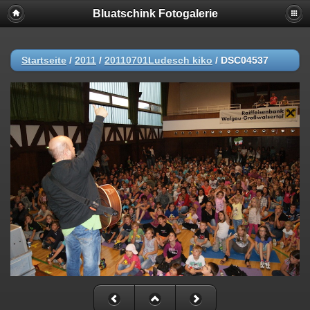
Bluatschink Fotogalerie
Startseite
/
2011
/
20110701Ludesch kiko
/
DSC04537