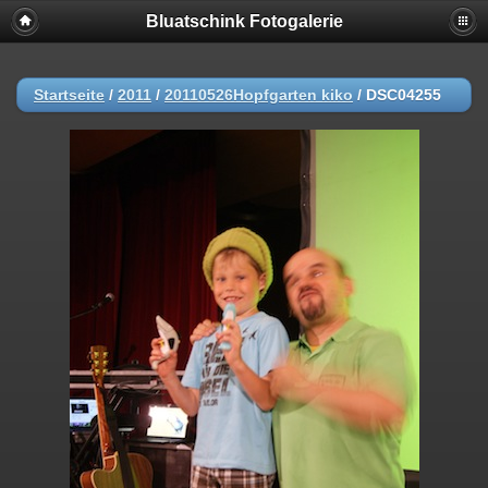
Bluatschink Fotogalerie
Startseite
/
2011
/
20110526Hopfgarten kiko
/
DSC04255