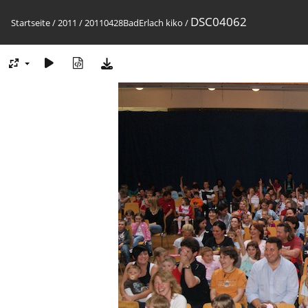
DSC04062
Startseite
/
2011
/
20110428BadErlach kiko
/