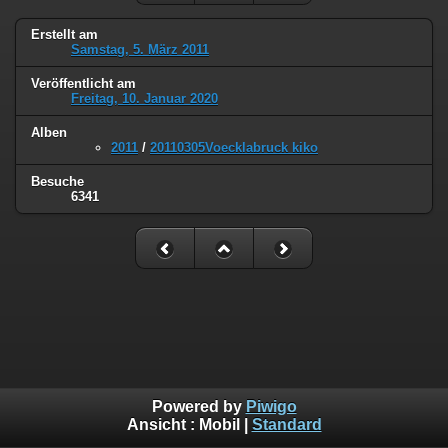
Erstellt am
Samstag, 5. März 2011
Veröffentlicht am
Freitag, 10. Januar 2020
Alben
2011
/
20110305Voecklabruck kiko
Besuche
6341
Powered by
Piwigo
Ansicht :
Mobil
|
Standard