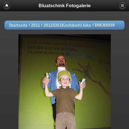
Bluatschink Fotogalerie
Startseite
/
2011
/
20110301Kirchbichl kiko
/
DSC03310