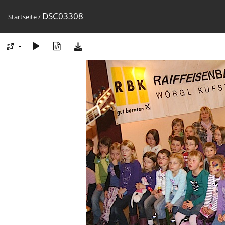
DSC03308
Startseite
/