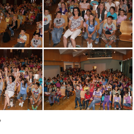
DSC04307
4326
DSC04328
e