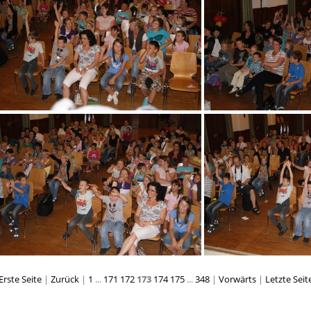
00
DSC04303
DSC04306
DSC04325
DSC0
Erste Seite
|
Zurück
|
1
...
171
172
173
174
175
...
348
|
Vorwärts
|
Letzte Seit